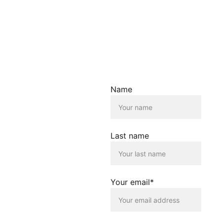
Aktualität der
bereitgestellten
Informationen.
Haftungsausschluss für
Links
Der Betreiber dieser
Name
Homepage übernimmt
keine Verantwortung für die
Inhalte, die von dieser Seite
verlinkt werden. Die
Verlinkung erfolgt lediglich
Last name
als Service für die
Nutzenden dieser
Homepage. Der Betreiber
dieser Homepage
distanziert sich
Your email*
ausdrücklich von allen
Inhalten, die auf anderen
Seiten verlinkt werden, die
gegen geltendes Recht
oder gegen die guten Sitten