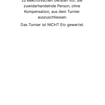
zu elektronischen Geräten vor, die 
zuwiderhandelnde Person, ohne 
Kompensation, aus dem Turnier 
auszuschliessen.
Das Turnier ist NICHT Elo gewertet.
N
e
w