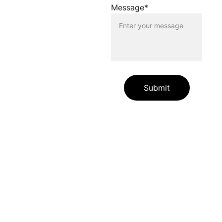
Message*
verstossen. Der Betreiber
dieser Homepage haftet
nicht für Schäden, die
durch die Nutzung dieser
Homepage oder durch die
Verlinkung auf andere
Seiten entstehen. Die
Nutzenden dieser
Homepage nutzen die
Submit
verlinkten Inhalte auf
eigene Gefahr.
Die auf unserer Website
enthaltenen Angaben und
Links dienen allein zur
Information unserer
Websitebesuchenden.
Zudem übernehmen wir für
die jederzeitige Richtigkeit
und Vollständigkeit der
Informationsinhalte auf
unserer Website keine
Gewähr. Wir schliessen jede
Haftung für eventuelle