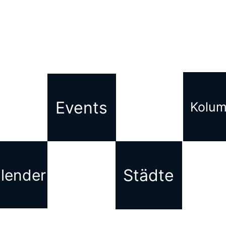
Events
Kolu
Städte
lender