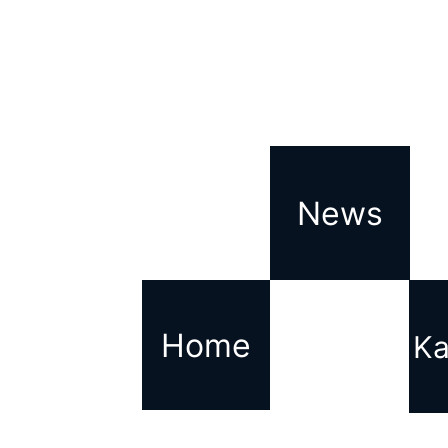
News
Home
Ka