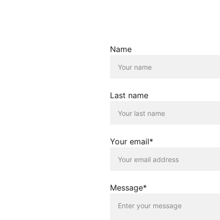
KONTAKT
afiken und andere
Name
um der jeweiligen
ss alle Rechte an
hliesslich zu
 die Richtigkeit,
Last name
ionen.
Your email*
twortung für die
g erfolgt lediglich
Betreiber dieser
, die auf anderen
r gegen die guten
Message*
icht für Schäden,
e Verlinkung auf
page nutzen die