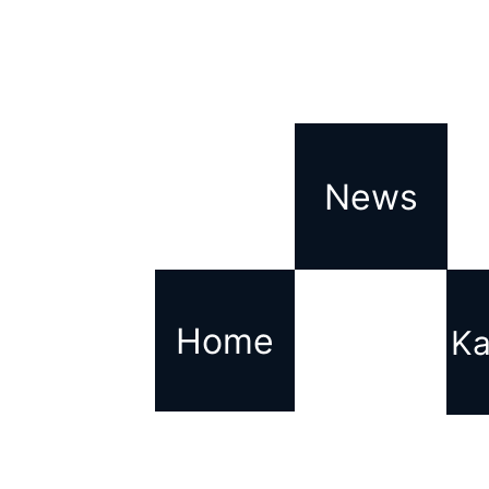
8. Schlussbestimmungen
Wir können diese Datenschutzerklärung 
Form informieren, insbesondere durch Ve
News
Home
Ka