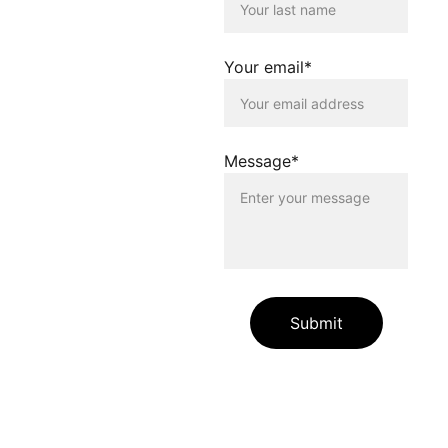
Nutzenden dieser
Homepage. Der Betreiber
dieser Homepage
distanziert sich
Your email*
ausdrücklich von allen
Inhalten, die auf anderen
Seiten verlinkt werden, die
gegen geltendes Recht
oder gegen die guten Sitten
Message*
verstossen. Der Betreiber
dieser Homepage haftet
nicht für Schäden, die
durch die Nutzung dieser
Homepage oder durch die
Verlinkung auf andere
Seiten entstehen. Die
Nutzenden dieser
Homepage nutzen die
Submit
verlinkten Inhalte auf
eigene Gefahr.
Die auf unserer Website
enthaltenen Angaben und
Links dienen allein zur
Information unserer