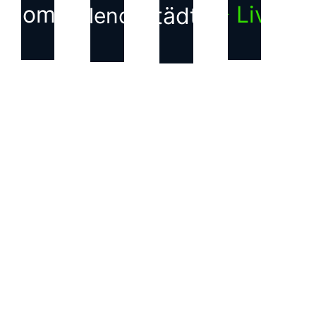
Home
▶ Live
Städte
Kalender
KONTAKT
Haftungsausschluss für
Inhalte Dritter
Die auf dieser Webseite
verwendeten Bilder, Texte,
Grafiken und andere
Inhalte, die nicht von uns
erstellt wurden, sind
Eigentum der jeweiligen
Rechteinhabenden. Wir
weisen ausdrücklich darauf
hin, dass alle Rechte an
diesen Inhalten bei den
entsprechenden Dritten