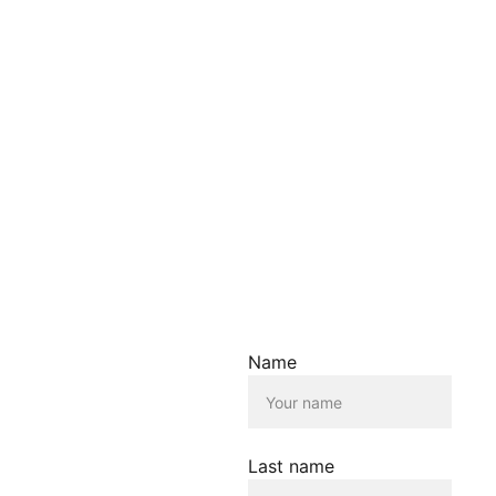
liegen.
Die Verwendung dieser
Inhalte erfolgt
ausschliesslich zu
Informationszwecken. Wir
übernehmen keine Haftung
für die Richtigkeit,
Vollständigkeit oder
Aktualität der
bereitgestellten
Informationen.
Haftungsausschluss für
Links
Der Betreiber dieser
Name
Homepage übernimmt
keine Verantwortung für die
Inhalte, die von dieser Seite
verlinkt werden. Die
Verlinkung erfolgt lediglich
Last name
als Service für die