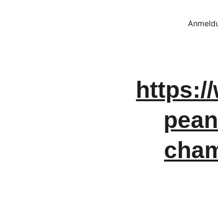
Anmeldu
https:
pean
cham