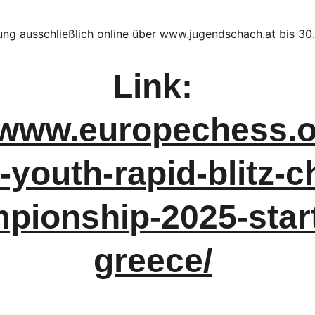
ng ausschließlich online über 
www.jugendschach.at
 bis 30
Link: 
//www.europechess.o
-youth-rapid-blitz-c
pionship-2025-start
greece/