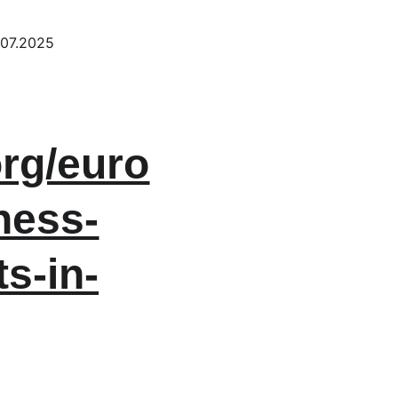
.07.2025
rg/euro
hess-
s-in-