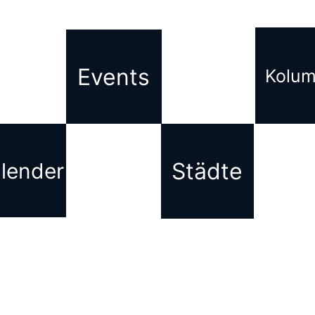
Events
Kolu
Städte
lender
KONTAKT