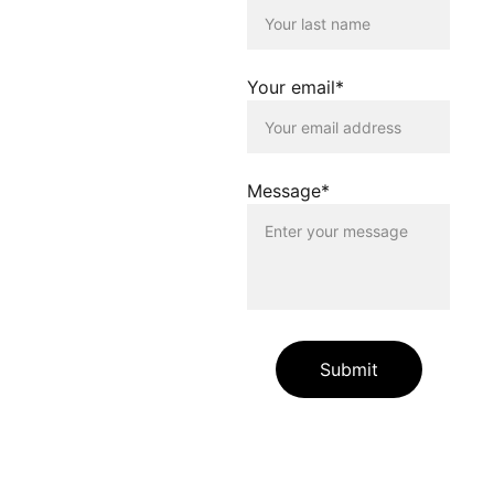
Nutzenden dieser
Homepage. Der Betreiber
dieser Homepage
distanziert sich
Your email*
ausdrücklich von allen
Inhalten, die auf anderen
Seiten verlinkt werden, die
gegen geltendes Recht
oder gegen die guten Sitten
Message*
verstossen. Der Betreiber
dieser Homepage haftet
nicht für Schäden, die
durch die Nutzung dieser
Homepage oder durch die
Verlinkung auf andere
Seiten entstehen. Die
Nutzenden dieser
Homepage nutzen die
Submit
verlinkten Inhalte auf
eigene Gefahr.
Die auf unserer Website
enthaltenen Angaben und
Links dienen allein zur