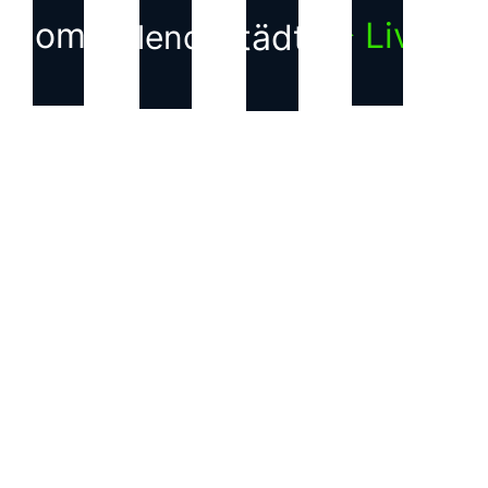
Home
▶ Live
Städte
Kalender
KONTAKT
Haftungsausschluss für
Inhalte Dritter
Die auf dieser Webseite
verwendeten Bilder, Texte,
Grafiken und andere
Inhalte, die nicht von uns
erstellt wurden, sind
Eigentum der jeweiligen
Rechteinhabenden. Wir
weisen ausdrücklich darauf
hin, dass alle Rechte an
diesen Inhalten bei den