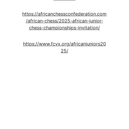
https://africanchessconfederation.com
/african-chess/2025-african-junior-
chess-championships-invitation/
https://www.fcvx.org/africanjuniors20
25/
N
e