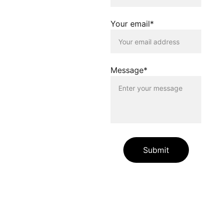
dieser Homepage
distanziert sich
Your email*
ausdrücklich von allen
Inhalten, die auf anderen
Seiten verlinkt werden, die
gegen geltendes Recht
oder gegen die guten Sitten
Message*
verstossen. Der Betreiber
dieser Homepage haftet
nicht für Schäden, die
durch die Nutzung dieser
Homepage oder durch die
Verlinkung auf andere
Seiten entstehen. Die
Nutzenden dieser
Homepage nutzen die
Submit
verlinkten Inhalte auf
eigene Gefahr.
Die auf unserer Website
enthaltenen Angaben und
Links dienen allein zur
Information unserer
Websitebesuchenden.