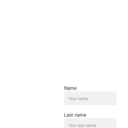
Die Verwendung dieser
Inhalte erfolgt
ausschliesslich zu
Informationszwecken. Wir
übernehmen keine Haftung
für die Richtigkeit,
Vollständigkeit oder
Aktualität der
bereitgestellten
Informationen.
Haftungsausschluss für
Links
Der Betreiber dieser
Name
Homepage übernimmt
keine Verantwortung für die
Inhalte, die von dieser Seite
verlinkt werden. Die
Verlinkung erfolgt lediglich
Last name
als Service für die
Nutzenden dieser
Homepage. Der Betreiber