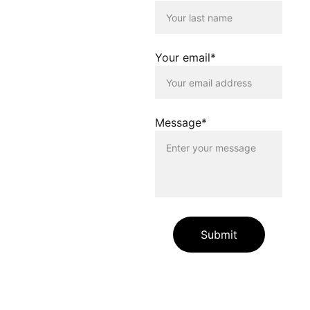
Nutzenden dieser
Homepage. Der Betreiber
dieser Homepage
distanziert sich
Your email*
ausdrücklich von allen
Inhalten, die auf anderen
Seiten verlinkt werden, die
gegen geltendes Recht
oder gegen die guten Sitten
Message*
verstossen. Der Betreiber
dieser Homepage haftet
nicht für Schäden, die
durch die Nutzung dieser
Homepage oder durch die
Verlinkung auf andere
Seiten entstehen. Die
Nutzenden dieser
Homepage nutzen die
Submit
verlinkten Inhalte auf
eigene Gefahr.
Die auf unserer Website
enthaltenen Angaben und
Links dienen allein zur