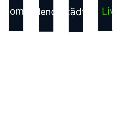
Home
▶ Live
Städte
Kalender
KONTAKT
Haftungsausschluss für
Inhalte Dritter
Die auf dieser Webseite
verwendeten Bilder, Texte,
Grafiken und andere
Inhalte, die nicht von uns
erstellt wurden, sind
Eigentum der jeweiligen
Rechteinhabenden. Wir
weisen ausdrücklich darauf
hin, dass alle Rechte an
diesen Inhalten bei den