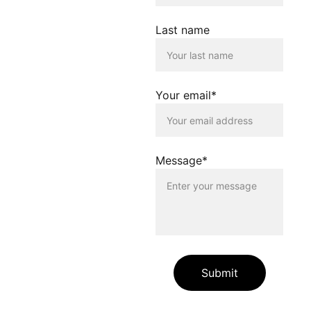
verlinkt werden. Die
Verlinkung erfolgt lediglich
Last name
als Service für die
Nutzenden dieser
Homepage. Der Betreiber
dieser Homepage
distanziert sich
Your email*
ausdrücklich von allen
Inhalten, die auf anderen
Seiten verlinkt werden, die
gegen geltendes Recht
oder gegen die guten Sitten
Message*
verstossen. Der Betreiber
dieser Homepage haftet
nicht für Schäden, die
durch die Nutzung dieser
Homepage oder durch die
Verlinkung auf andere
Seiten entstehen. Die
Nutzenden dieser
Homepage nutzen die
Submit
verlinkten Inhalte auf
eigene Gefahr.