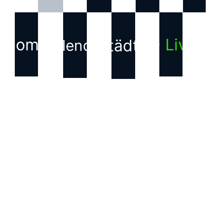
Home
▶ Live
Städte
Kalender
KONTAKT
Haftungsausschluss für
Inhalte Dritter
Die auf dieser Webseite
verwendeten Bilder, Texte,
Grafiken und andere
Inhalte, die nicht von uns
erstellt wurden, sind
Eigentum der jeweiligen
Rechteinhabenden. Wir