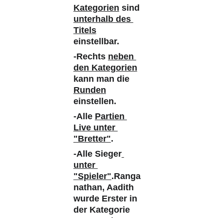
Kategorien
 sind 
unterhalb des 
Titels
einstellbar. 
-Rechts 
neben 
den Kategorien
kann man die 
Runden
einstellen.
-Alle 
Partien 
Live unter 
"Bretter"
. 
-Alle Sieger
unter 
"Spieler"
.Ranga
nathan, Aadith 
wurde Erster in 
der Kategorie 