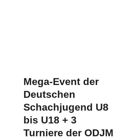
Mega-Event der 
Deutschen 
Schachjugend U8 
bis U18 + 3 
Turniere der ODJM 