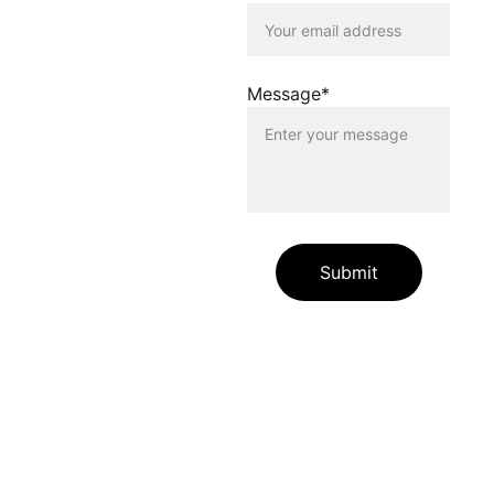
Inhalten, die auf anderen
Seiten verlinkt werden, die
gegen geltendes Recht
oder gegen die guten Sitten
Message*
verstossen. Der Betreiber
dieser Homepage haftet
nicht für Schäden, die
durch die Nutzung dieser
Homepage oder durch die
Verlinkung auf andere
Seiten entstehen. Die
Nutzenden dieser
Homepage nutzen die
Submit
verlinkten Inhalte auf
eigene Gefahr.
Die auf unserer Website
enthaltenen Angaben und
Links dienen allein zur
Information unserer
Websitebesuchenden.
Zudem übernehmen wir für
die jederzeitige Richtigkeit
und Vollständigkeit der