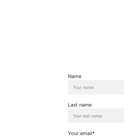
Informationszwecken. Wir
übernehmen keine Haftung
für die Richtigkeit,
Vollständigkeit oder
Aktualität der
bereitgestellten
Informationen.
Haftungsausschluss für
Links
Der Betreiber dieser
Name
Homepage übernimmt
keine Verantwortung für die
Inhalte, die von dieser Seite
verlinkt werden. Die
Verlinkung erfolgt lediglich
Last name
als Service für die
Nutzenden dieser
Homepage. Der Betreiber
dieser Homepage
distanziert sich
Your email*
ausdrücklich von allen