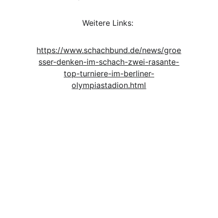
Weitere Links: 
https://www.schachbund.de/news/groe
sser-denken-im-schach-zwei-rasante-
top-turniere-im-berliner-
olympiastadion.html
N
e
w