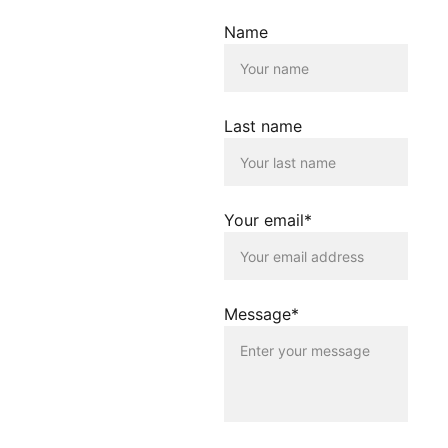
Links
Der Betreiber dieser
Name
Homepage übernimmt
keine Verantwortung für die
Inhalte, die von dieser Seite
verlinkt werden. Die
Verlinkung erfolgt lediglich
Last name
als Service für die
Nutzenden dieser
Homepage. Der Betreiber
dieser Homepage
distanziert sich
Your email*
ausdrücklich von allen
Inhalten, die auf anderen
Seiten verlinkt werden, die
gegen geltendes Recht
oder gegen die guten Sitten
Message*
verstossen. Der Betreiber
dieser Homepage haftet
nicht für Schäden, die
durch die Nutzung dieser
Homepage oder durch die
Verlinkung auf andere
Seiten entstehen. Die
Nutzenden dieser