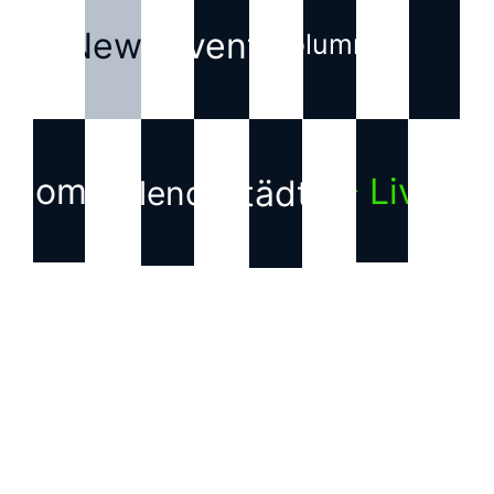
News
Events
Kolumne
Home
▶ Live
Städte
Kalender
KONTAKT
Haftungsausschluss für
Inhalte Dritter
Die auf dieser Webseite
verwendeten Bilder, Texte,
Grafiken und andere