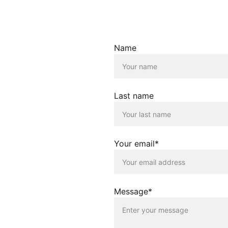
KONTAKT
afiken und andere
Name
um der jeweiligen
ss alle Rechte an
hliesslich zu
 die Richtigkeit,
Last name
ionen.
Your email*
twortung für die
g erfolgt lediglich
Betreiber dieser
, die auf anderen
r gegen die guten
Message*
icht für Schäden,
e Verlinkung auf
page nutzen die