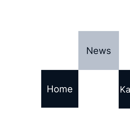
News
News
Home
Ka