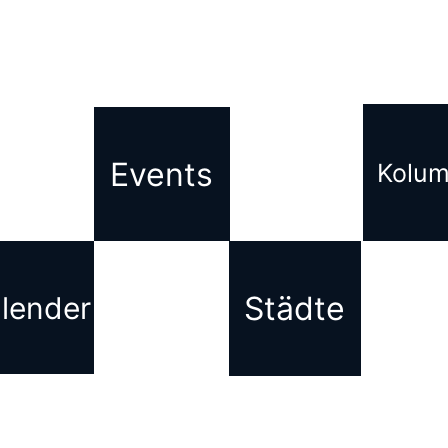
Events
Kolu
Städte
lender