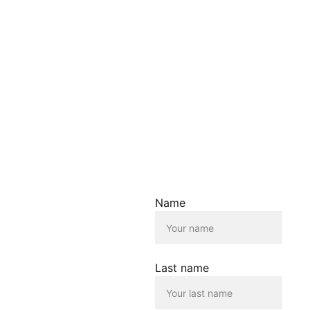
Inhalte erfolgt
ausschliesslich zu
Informationszwecken. Wir
übernehmen keine Haftung
für die Richtigkeit,
Vollständigkeit oder
Aktualität der
bereitgestellten
Informationen.
Haftungsausschluss für
Links
Der Betreiber dieser
Name
Homepage übernimmt
keine Verantwortung für die
Inhalte, die von dieser Seite
verlinkt werden. Die
Verlinkung erfolgt lediglich
Last name
als Service für die
Nutzenden dieser
Homepage. Der Betreiber