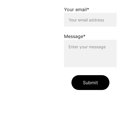
dieser Homepage
distanziert sich
Your email*
ausdrücklich von allen
Inhalten, die auf anderen
Seiten verlinkt werden, die
gegen geltendes Recht
oder gegen die guten Sitten
Message*
verstossen. Der Betreiber
dieser Homepage haftet
nicht für Schäden, die
durch die Nutzung dieser
Homepage oder durch die
Verlinkung auf andere
Seiten entstehen. Die
Nutzenden dieser
Homepage nutzen die
Submit
verlinkten Inhalte auf
eigene Gefahr.
Die auf unserer Website
enthaltenen Angaben und
Links dienen allein zur
Information unserer
Websitebesuchenden.