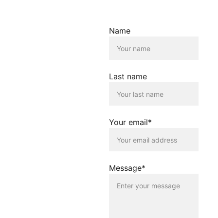
Haftungsausschluss für
Links
Der Betreiber dieser
Name
Homepage übernimmt
keine Verantwortung für die
Inhalte, die von dieser Seite
verlinkt werden. Die
Verlinkung erfolgt lediglich
Last name
als Service für die
Nutzenden dieser
Homepage. Der Betreiber
dieser Homepage
distanziert sich
Your email*
ausdrücklich von allen
Inhalten, die auf anderen
Seiten verlinkt werden, die
gegen geltendes Recht
oder gegen die guten Sitten
Message*
verstossen. Der Betreiber
dieser Homepage haftet
nicht für Schäden, die
durch die Nutzung dieser
Homepage oder durch die
Verlinkung auf andere