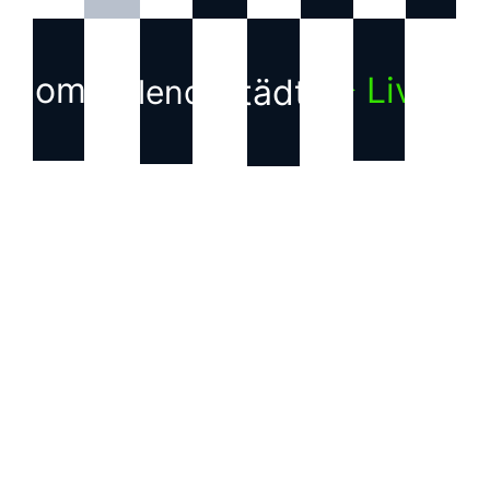
Home
▶ Live
Städte
Kalender
KONTAKT
Haftungsausschluss für
Inhalte Dritter
Die auf dieser Webseite
verwendeten Bilder, Texte,
Grafiken und andere
Inhalte, die nicht von uns
erstellt wurden, sind
Eigentum der jeweiligen
Rechteinhabenden. Wir
weisen ausdrücklich darauf