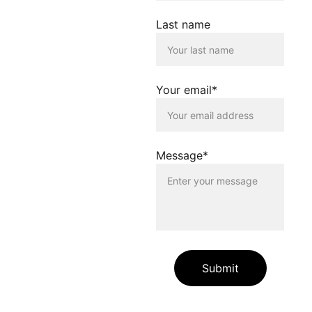
verlinkt werden. Die
Verlinkung erfolgt lediglich
Last name
als Service für die
Nutzenden dieser
Homepage. Der Betreiber
dieser Homepage
distanziert sich
Your email*
ausdrücklich von allen
Inhalten, die auf anderen
Seiten verlinkt werden, die
gegen geltendes Recht
oder gegen die guten Sitten
Message*
verstossen. Der Betreiber
dieser Homepage haftet
nicht für Schäden, die
durch die Nutzung dieser
Homepage oder durch die
Verlinkung auf andere
Seiten entstehen. Die
Nutzenden dieser
Homepage nutzen die
Submit
verlinkten Inhalte auf
eigene Gefahr.