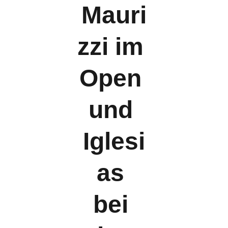
Mauri
zzi im 
Open 
und 
Iglesi
as 
bei 