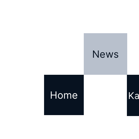
News
News
Home
Ka