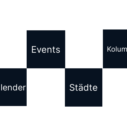
Events
Kolu
Städte
lender