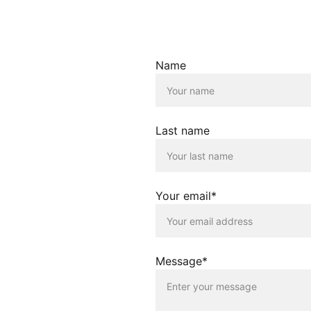
KONTAKT
afiken und andere
Name
um der jeweiligen
ss alle Rechte an
hliesslich zu
 die Richtigkeit,
Last name
ionen.
Your email*
twortung für die
g erfolgt lediglich
Betreiber dieser
, die auf anderen
r gegen die guten
Message*
icht für Schäden,
e Verlinkung auf
page nutzen die