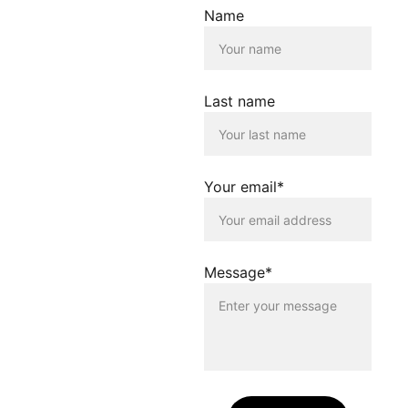
Der Betreiber dieser
Name
Homepage übernimmt
keine Verantwortung für die
Inhalte, die von dieser Seite
verlinkt werden. Die
Verlinkung erfolgt lediglich
Last name
als Service für die
Nutzenden dieser
Homepage. Der Betreiber
dieser Homepage
distanziert sich
Your email*
ausdrücklich von allen
Inhalten, die auf anderen
Seiten verlinkt werden, die
gegen geltendes Recht
oder gegen die guten Sitten
Message*
verstossen. Der Betreiber
dieser Homepage haftet
nicht für Schäden, die
durch die Nutzung dieser
Homepage oder durch die
Verlinkung auf andere
Seiten entstehen. Die
Nutzenden dieser
Homepage nutzen die