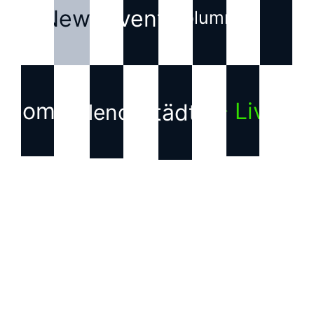
News
Events
Kolumne
Home
▶ Live
Städte
Kalender
KONTAKT
Haftungsausschluss für
Inhalte Dritter
Die auf dieser Webseite
verwendeten Bilder, Texte,
Grafiken und andere