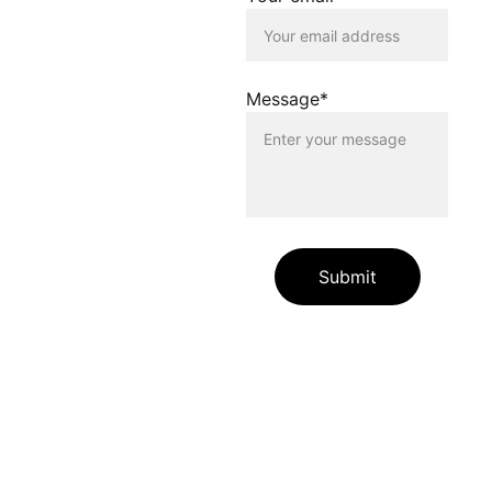
ausdrücklich von allen
Inhalten, die auf anderen
Seiten verlinkt werden, die
gegen geltendes Recht
oder gegen die guten Sitten
Message*
verstossen. Der Betreiber
dieser Homepage haftet
nicht für Schäden, die
durch die Nutzung dieser
Homepage oder durch die
Verlinkung auf andere
Seiten entstehen. Die
Nutzenden dieser
Homepage nutzen die
Submit
verlinkten Inhalte auf
eigene Gefahr.
Die auf unserer Website
enthaltenen Angaben und
Links dienen allein zur
Information unserer
Websitebesuchenden.
Zudem übernehmen wir für
die jederzeitige Richtigkeit
und Vollständigkeit der