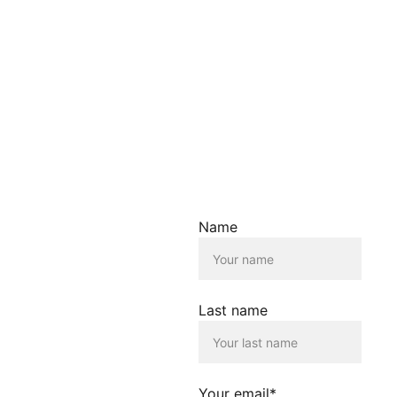
Informationszwecken. Wir
übernehmen keine Haftung
für die Richtigkeit,
Vollständigkeit oder
Aktualität der
bereitgestellten
Informationen.
Haftungsausschluss für
Links
Der Betreiber dieser
Name
Homepage übernimmt
keine Verantwortung für die
Inhalte, die von dieser Seite
verlinkt werden. Die
Verlinkung erfolgt lediglich
Last name
als Service für die
Nutzenden dieser
Homepage. Der Betreiber
dieser Homepage
distanziert sich
Your email*