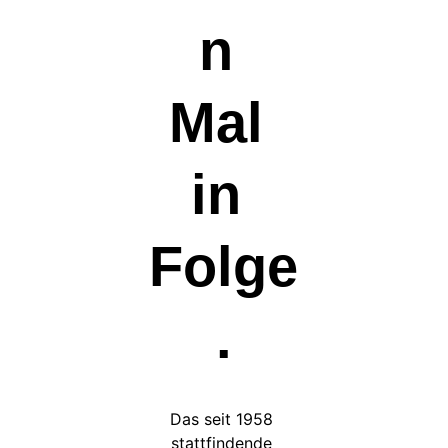
n 
Mal 
in 
Folge
.
Das seit 1958 
stattfindende 