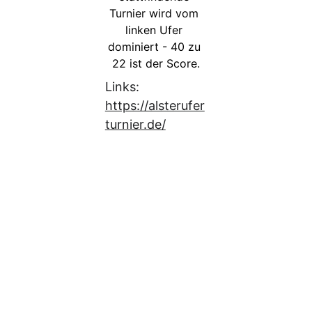
Turnier wird vom 
linken Ufer 
dominiert - 40 zu 
22 ist der Score.
Links: 
https://alsterufer
turnier.de/
N
e