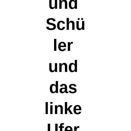
und 
Schü
ler 
und 
das 
linke 
Ufer 