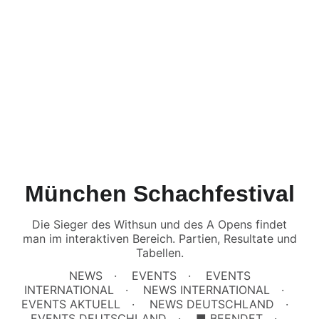
München Schachfestival
Die Sieger des Withsun und des A Opens findet
man im interaktiven Bereich. Partien, Resultate und
Tabellen.
NEWS
EVENTS
EVENTS
INTERNATIONAL
NEWS INTERNATIONAL
EVENTS AKTUELL
NEWS DEUTSCHLAND
EVENTS DEUTSCHLAND
■ BEENDET