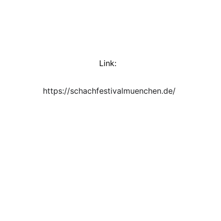
Link:  
https://schachfestivalmuenchen.de/ 
N
e