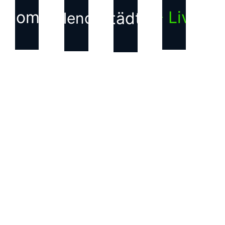
Home
▶ Live
Städte
Kalender
KONTAKT
Haftungsausschluss für
Inhalte Dritter
Die auf dieser Webseite
verwendeten Bilder, Texte,
Grafiken und andere
Inhalte, die nicht von uns
erstellt wurden, sind
Eigentum der jeweiligen
Rechteinhabenden. Wir
weisen ausdrücklich darauf
hin, dass alle Rechte an
diesen Inhalten bei den