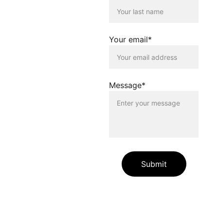
Nutzenden dieser
Homepage. Der Betreiber
dieser Homepage
distanziert sich
Your email*
ausdrücklich von allen
Inhalten, die auf anderen
Seiten verlinkt werden, die
gegen geltendes Recht
oder gegen die guten Sitten
Message*
verstossen. Der Betreiber
dieser Homepage haftet
nicht für Schäden, die
durch die Nutzung dieser
Homepage oder durch die
Verlinkung auf andere
Seiten entstehen. Die
Nutzenden dieser
Homepage nutzen die
Submit
verlinkten Inhalte auf
eigene Gefahr.
Die auf unserer Website
enthaltenen Angaben und
Links dienen allein zur