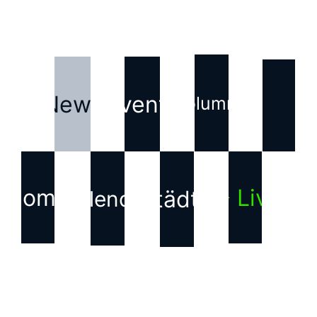
News
Events
Kolumne
Home
▶ Live
Städte
Kalender