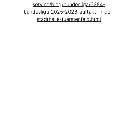
service/blog/bundesliga/6384-
bundesliga-2025-2026-auftakt-in-der-
stadthalle-fuerstenfeld.html
N
e
w
s