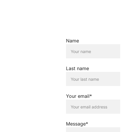
Informationen.
Haftungsausschluss für
Links
Der Betreiber dieser
Name
Homepage übernimmt
keine Verantwortung für die
Inhalte, die von dieser Seite
verlinkt werden. Die
Verlinkung erfolgt lediglich
Last name
als Service für die
Nutzenden dieser
Homepage. Der Betreiber
dieser Homepage
distanziert sich
Your email*
ausdrücklich von allen
Inhalten, die auf anderen
Seiten verlinkt werden, die
gegen geltendes Recht
oder gegen die guten Sitten
Message*
verstossen. Der Betreiber
dieser Homepage haftet