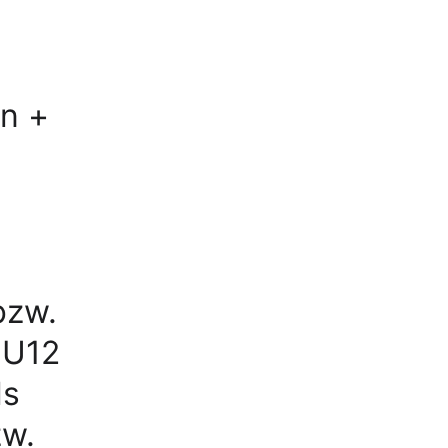
n + 
bzw. 
 U12 
s 
w. 