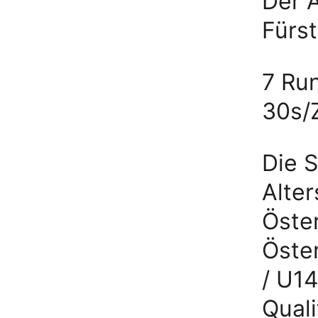
Der A
Fürst
7 Ru
30s/
Die S
Alter
Öste
Öste
/ U14
Quali