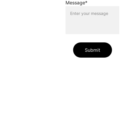
Message*
verstossen. Der Betreiber
dieser Homepage haftet
nicht für Schäden, die
durch die Nutzung dieser
Homepage oder durch die
Verlinkung auf andere
Seiten entstehen. Die
Nutzenden dieser
Homepage nutzen die
Submit
verlinkten Inhalte auf
eigene Gefahr.
Die auf unserer Website
enthaltenen Angaben und
Links dienen allein zur
Information unserer
Websitebesuchenden.
Zudem übernehmen wir für
die jederzeitige Richtigkeit
und Vollständigkeit der
Informationsinhalte auf
unserer Website keine
Gewähr. Wir schliessen jede
Haftung für eventuelle