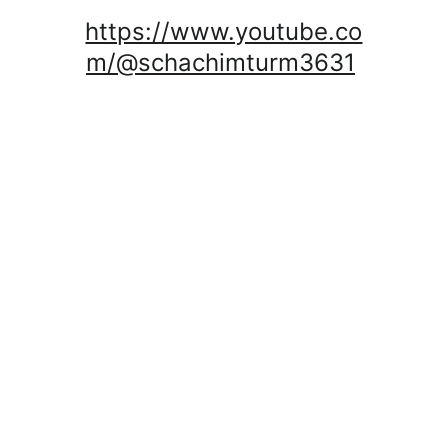
https://www.youtube.co
m/@schachimturm3631
N
e
w