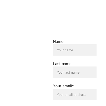
Aktualität der
bereitgestellten
Informationen.
Haftungsausschluss für
Links
Der Betreiber dieser
Name
Homepage übernimmt
keine Verantwortung für die
Inhalte, die von dieser Seite
verlinkt werden. Die
Verlinkung erfolgt lediglich
Last name
als Service für die
Nutzenden dieser
Homepage. Der Betreiber
dieser Homepage
distanziert sich
Your email*
ausdrücklich von allen
Inhalten, die auf anderen
Seiten verlinkt werden, die
gegen geltendes Recht
oder gegen die guten Sitten