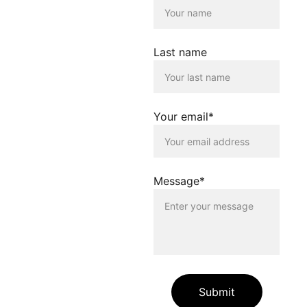
keine Verantwortung für die
Inhalte, die von dieser Seite
verlinkt werden. Die
Verlinkung erfolgt lediglich
Last name
als Service für die
Nutzenden dieser
Homepage. Der Betreiber
dieser Homepage
distanziert sich
Your email*
ausdrücklich von allen
Inhalten, die auf anderen
Seiten verlinkt werden, die
gegen geltendes Recht
oder gegen die guten Sitten
Message*
verstossen. Der Betreiber
dieser Homepage haftet
nicht für Schäden, die
durch die Nutzung dieser
Homepage oder durch die
Verlinkung auf andere
Seiten entstehen. Die
Nutzenden dieser
Homepage nutzen die
Submit
verlinkten Inhalte auf
eigene Gefahr.