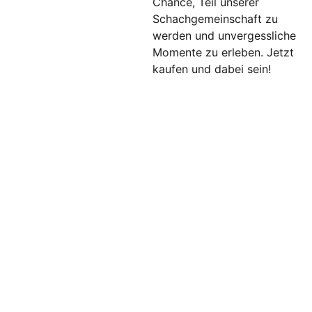
Chance, Teil unserer
Schachgemeinschaft zu
werden und unvergessliche
Momente zu erleben. Jetzt
kaufen und dabei sein!
KONTAKT
Haftungsausschluss für
Inhalte Dritter
Die auf dieser Webseite
verwendeten Bilder, Texte,
Grafiken und andere
Inhalte, die nicht von uns
erstellt wurden, sind