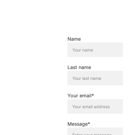
Haftungsausschluss für
Links
Der Betreiber dieser
Name
Homepage übernimmt
keine Verantwortung für die
Inhalte, die von dieser Seite
verlinkt werden. Die
Verlinkung erfolgt lediglich
Last name
als Service für die
Nutzenden dieser
Homepage. Der Betreiber
dieser Homepage
distanziert sich
Your email*
ausdrücklich von allen
Inhalten, die auf anderen
Seiten verlinkt werden, die
gegen geltendes Recht
oder gegen die guten Sitten
Message*
verstossen. Der Betreiber
dieser Homepage haftet