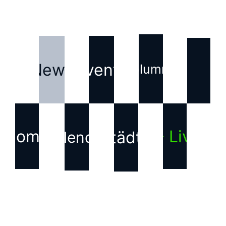
News
Events
Kolumne
Home
▶ Live
Städte
Kalender