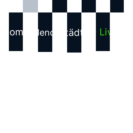
Home
▶ Live
Städte
Kalender
KONTAKT
Haftungsausschluss für
Inhalte Dritter
Die auf dieser Webseite
verwendeten Bilder, Texte,
Grafiken und andere
Inhalte, die nicht von uns
erstellt wurden, sind
Eigentum der jeweiligen