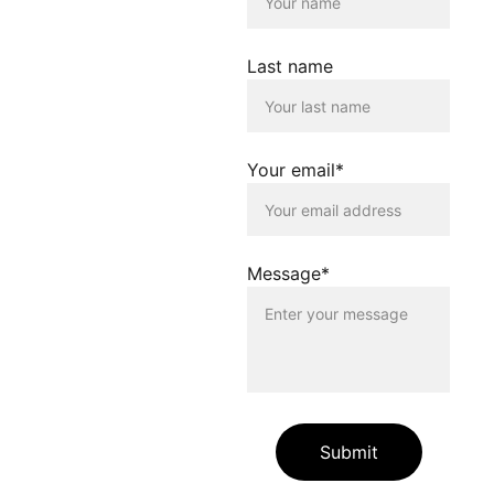
Inhalte, die von dieser Seite
verlinkt werden. Die
Verlinkung erfolgt lediglich
Last name
als Service für die
Nutzenden dieser
Homepage. Der Betreiber
dieser Homepage
distanziert sich
Your email*
ausdrücklich von allen
Inhalten, die auf anderen
Seiten verlinkt werden, die
gegen geltendes Recht
oder gegen die guten Sitten
Message*
verstossen. Der Betreiber
dieser Homepage haftet
nicht für Schäden, die
durch die Nutzung dieser
Homepage oder durch die
Verlinkung auf andere
Seiten entstehen. Die
Nutzenden dieser
Homepage nutzen die
Submit
verlinkten Inhalte auf
eigene Gefahr.