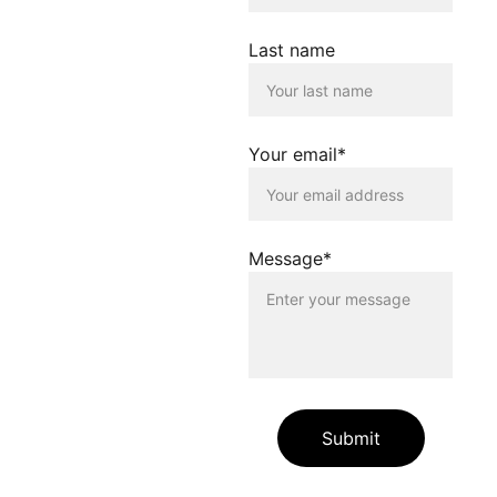
Inhalte, die von dieser Seite
verlinkt werden. Die
Verlinkung erfolgt lediglich
Last name
als Service für die
Nutzenden dieser
Homepage. Der Betreiber
dieser Homepage
distanziert sich
Your email*
ausdrücklich von allen
Inhalten, die auf anderen
Seiten verlinkt werden, die
gegen geltendes Recht
oder gegen die guten Sitten
Message*
verstossen. Der Betreiber
dieser Homepage haftet
nicht für Schäden, die
durch die Nutzung dieser
Homepage oder durch die
Verlinkung auf andere
Seiten entstehen. Die
Nutzenden dieser
Homepage nutzen die
Submit
verlinkten Inhalte auf
eigene Gefahr.