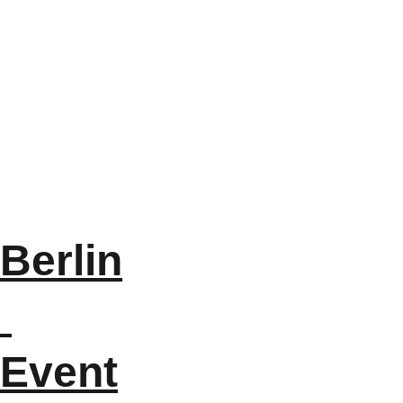
Links
Kalender für 
Berlin: 
https://chess.out
oftheory.com/
Berlin
Event