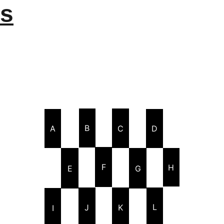
s
B
C
A
D
F
H
E
G
L
K
J
I