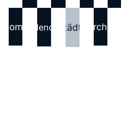
Home
Archiv
Städte
Kalender
KONTAKT
Haftungsausschluss für
Inhalte Dritter
Die auf dieser Webseite
verwendeten Bilder, Texte,
Grafiken und andere
Inhalte, die nicht von uns
erstellt wurden, sind
Eigentum der jeweiligen
Rechteinhabenden. Wir