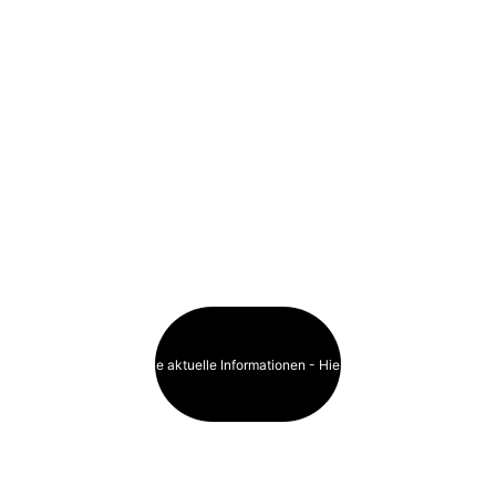
wurden auf 
Anfrage von den 
Stadtverwaltunge
n zur Verfügung 
gestellt.
Der ganz genaue 
Standort der 
Bretter kann 
variiereren.
Haben Sie aktuelle Informationen - Hier klicken!