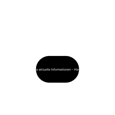
unvollständige 
Angaben. Bitte 
besuchen Sie die 
Webseite des 
jeweiligen Klubs 
für aktuelle 
Informationen. 
Haben Sie aktuelle Informationen - Hier klicken!
Die 