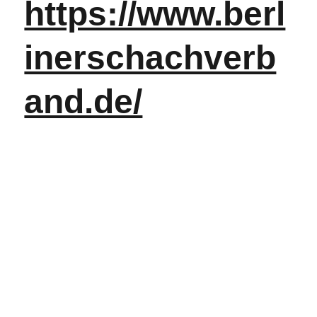
https://www.berl
inerschachverb
and.de/
Die linke Spalte 
ist, wenn 
möglich mit der 
Vereinsseite, die 
rechte Spalte 
mit 
Openstreetmap 
verlinkt.