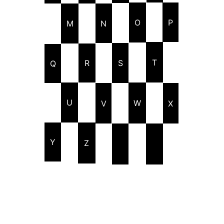
P
O
N
M
T
R
S
Q
U
W
V
X
Y
Z