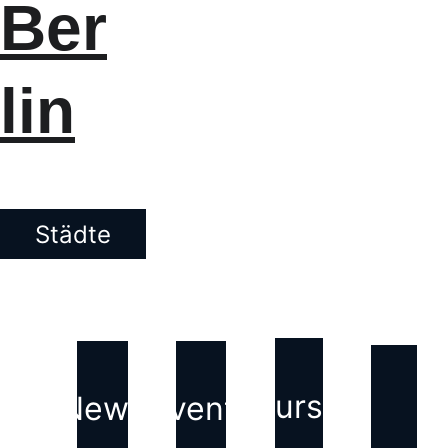
Ber
lin
Städte
Kurse
News
Events