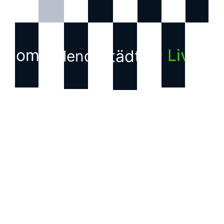
Home
▶ Live
Städte
Kalender
KONTAKT
Haftungsausschluss für
Inhalte Dritter
Die auf dieser Webseite
verwendeten Bilder, Texte,
Grafiken und andere
Inhalte, die nicht von uns
erstellt wurden, sind
Eigentum der jeweiligen