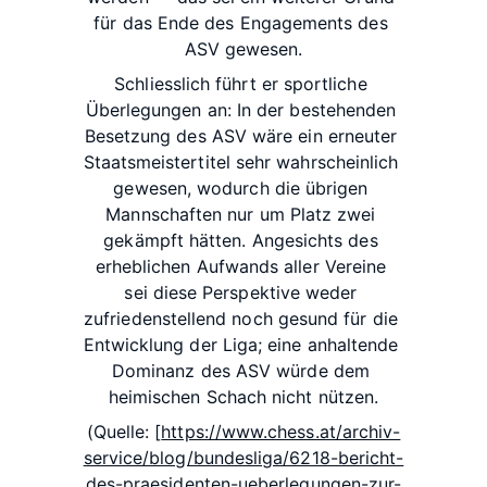
für
das
Ende
des
Engagements des 
ASV
gewesen.
Schliesslich
führt
er
sportliche
Überlegungen
an:
In
der
bestehenden
Besetzung
des
ASV
wäre
ein
erneuter
Staatsmeistertitel
sehr
wahrscheinlich
gewesen,
wodurch
die
übrigen
Mannschaften
nur
um
Platz
zwei
gekämpft
hätten.
Angesichts
des
erheblichen
Aufwands
aller
Vereine
sei
diese
Perspektive
weder
zufriedenstellend
noch
gesund
für
die
Entwicklung
der
Liga;
eine
anhaltende
Dominanz
des
ASV
würde
dem
heimischen
Schach
nicht
nützen.
(Quelle:
[
https://www.chess.at/archiv-
service/blog/bundesliga/6218-bericht-
des-praesidenten-ueberlegungen-zur-