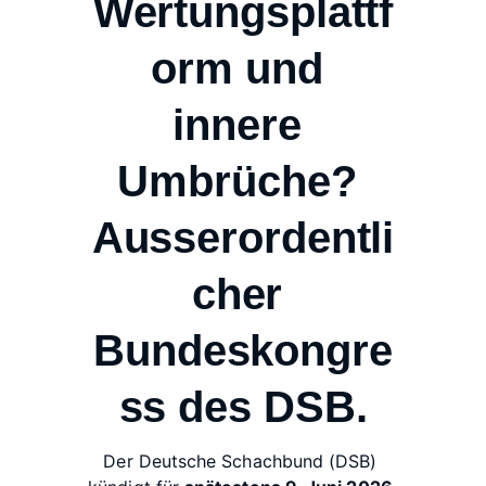
Wertungsplattf
orm und 
innere 
Umbrüche? 
Ausserordentli
cher 
Bundeskongre
ss des DSB.
Der Deutsche Schachbund (DSB) 