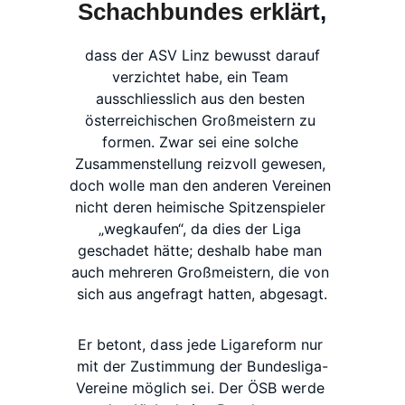
Schachbundes
erklärt
,
dass
der
ASV Linz
bewusst
darauf
verzichtet
habe,
ein
Team
ausschliesslich
aus
den
besten
österreichischen
Großmeistern
zu
formen.
Zwar
sei
eine
solche
Zusammenstellung
reizvoll
gewesen,
doch
wolle
man
den
anderen
Vereinen
nicht
deren
heimische
Spitzenspieler
„wegkaufen“,
da
dies
der
Liga
geschadet
hätte;
deshalb
habe
man
auch
mehreren
Großmeistern,
die
von
sich
aus
angefragt
hatten,
abgesagt.
Er
betont,
dass
jede
Ligareform
nur
mit
der
Zustimmung
der
Bundesliga-
Vereine
möglich
sei.
Der
ÖSB
werde