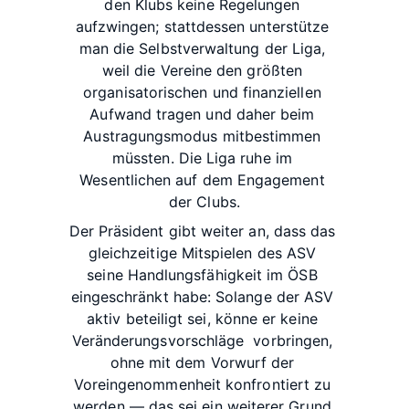
den
Klubs
keine
Regelungen
aufzwingen;
stattdessen
unterstütze
man
die
Selbstverwaltung
der
Liga,
weil
die
Vereine
den
größten
organisatorischen
und
finanziellen
Aufwand
tragen
und
daher
beim
Austragungsmodus
mitbestimmen
müssten.
Die
Liga ruhe
im
Wesentlichen
auf
dem
Engagement
der
Clubs.
Der
Präsident
gibt
weiter
an,
dass
das
gleichzeitige
Mitspielen
des
ASV
seine
Handlungsfähigkeit
im
ÖSB
eingeschränkt
habe:
Solange
der
ASV
aktiv
beteiligt
sei,
könne
er
keine
Veränderungsvorschläge
vorbringen,
ohne
mit
dem
Vorwurf
der
Voreingenommenheit
konfrontiert
zu
werden
—
das
sei
ein
weiterer
Grund