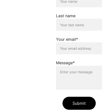
keine Verantwortung für die
Inhalte, die von dieser Seite
verlinkt werden. Die
Verlinkung erfolgt lediglich
Last name
als Service für die
Nutzenden dieser
Homepage. Der Betreiber
dieser Homepage
distanziert sich
Your email*
ausdrücklich von allen
Inhalten, die auf anderen
Seiten verlinkt werden, die
gegen geltendes Recht
oder gegen die guten Sitten
Message*
verstossen. Der Betreiber
dieser Homepage haftet
nicht für Schäden, die
durch die Nutzung dieser
Homepage oder durch die
Verlinkung auf andere
Seiten entstehen. Die
Nutzenden dieser
Homepage nutzen die
Submit
verlinkten Inhalte auf
eigene Gefahr.