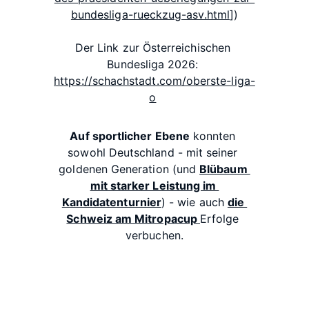
bundesliga-rueckzug-asv.html
])
Der Link zur Österreichischen 
Bundesliga 2026: 
https://schachstadt.com/oberste-liga-
o
Auf sportlicher Ebene
 konnten 
sowohl Deutschland - mit seiner 
goldenen Generation (und 
Blübaum 
mit starker Leistung im 
Kandidatenturnier
) - wie auch 
die 
Schweiz am Mitropacup 
Erfolge 
verbuchen.
N