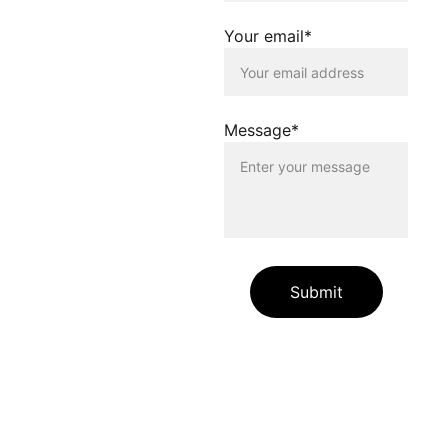
dieser Homepage
distanziert sich
Your email*
ausdrücklich von allen
Inhalten, die auf anderen
Seiten verlinkt werden, die
gegen geltendes Recht
oder gegen die guten Sitten
Message*
verstossen. Der Betreiber
dieser Homepage haftet
nicht für Schäden, die
durch die Nutzung dieser
Homepage oder durch die
Verlinkung auf andere
Seiten entstehen. Die
Nutzenden dieser
Homepage nutzen die
Submit
verlinkten Inhalte auf
eigene Gefahr.
Die auf unserer Website
enthaltenen Angaben und
Links dienen allein zur
Information unserer
Websitebesuchenden.