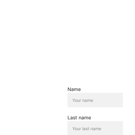
Die Verwendung dieser
Inhalte erfolgt
ausschliesslich zu
Informationszwecken. Wir
übernehmen keine Haftung
für die Richtigkeit,
Vollständigkeit oder
Aktualität der
bereitgestellten
Informationen.
Haftungsausschluss für
Links
Der Betreiber dieser
Name
Homepage übernimmt
keine Verantwortung für die
Inhalte, die von dieser Seite
verlinkt werden. Die
Verlinkung erfolgt lediglich
Last name
als Service für die
Nutzenden dieser
Homepage. Der Betreiber