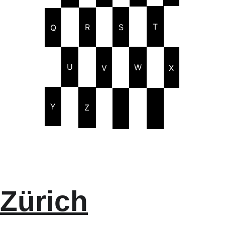
T
R
S
Q
U
W
V
X
Y
Z
Zürich