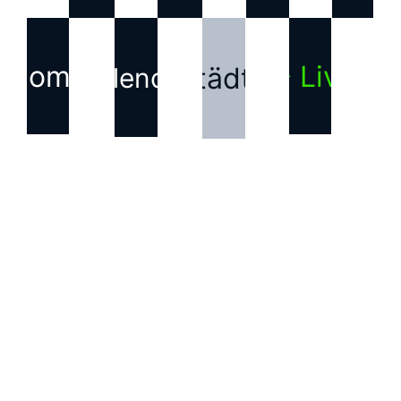
Home
▶ Live
Städte
Kalender
KONTAKT
Haftungsausschluss für
Inhalte Dritter
Die auf dieser Webseite
verwendeten Bilder, Texte,
Grafiken und andere
Inhalte, die nicht von uns
erstellt wurden, sind
Eigentum der jeweiligen
Rechteinhabenden. Wir
weisen ausdrücklich darauf