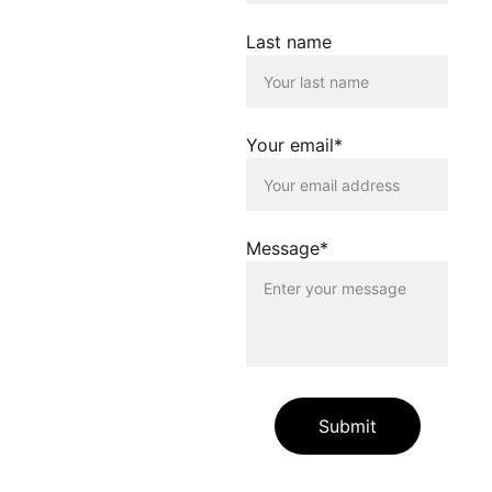
verlinkt werden. Die
Verlinkung erfolgt lediglich
Last name
als Service für die
Nutzenden dieser
Homepage. Der Betreiber
dieser Homepage
distanziert sich
Your email*
ausdrücklich von allen
Inhalten, die auf anderen
Seiten verlinkt werden, die
gegen geltendes Recht
oder gegen die guten Sitten
Message*
verstossen. Der Betreiber
dieser Homepage haftet
nicht für Schäden, die
durch die Nutzung dieser
Homepage oder durch die
Verlinkung auf andere
Seiten entstehen. Die
Nutzenden dieser
Homepage nutzen die
Submit
verlinkten Inhalte auf
eigene Gefahr.