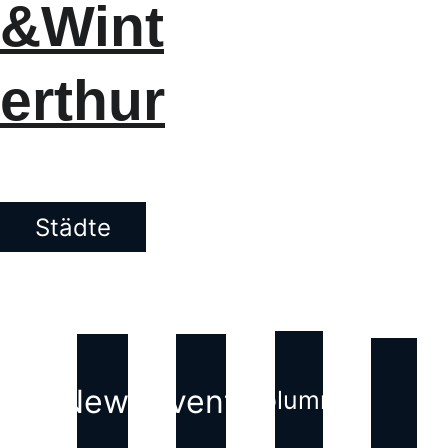
&Wint
erthur
Städte
News
Events
Kolumne