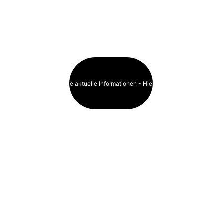
jeweiligen Klubs 
für aktuelle 
Informationen. 
Haben Sie aktuelle Informationen - Hier klicken!
Die einzelnen 
Orte sind mit 
OpenStreetMap 
verlinkt.