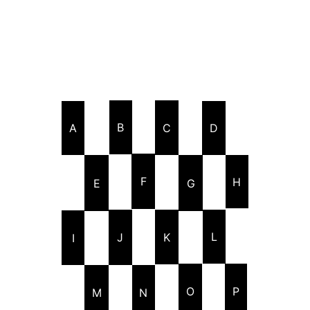
B
C
A
D
F
H
E
G
L
K
J
I
P
O
N
M