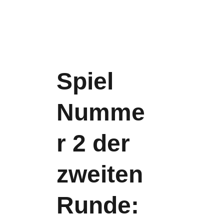
dass IM Kamalidenova die 
Titelverteidigerin 
rausgeschmissen hätte. Wir 
entschuldigen uns für die 
Falschinformation).
Spiel 
Numme
r 2 der 
zweiten 
Runde: