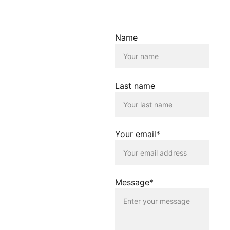
Haftungsausschluss für
Links
Der Betreiber dieser
Name
Homepage übernimmt
keine Verantwortung für die
Inhalte, die von dieser Seite
verlinkt werden. Die
Verlinkung erfolgt lediglich
Last name
als Service für die
Nutzenden dieser
Homepage. Der Betreiber
dieser Homepage
distanziert sich
Your email*
ausdrücklich von allen
Inhalten, die auf anderen
Seiten verlinkt werden, die
gegen geltendes Recht
oder gegen die guten Sitten
Message*
verstossen. Der Betreiber
dieser Homepage haftet
nicht für Schäden, die
durch die Nutzung dieser
Homepage oder durch die
Verlinkung auf andere