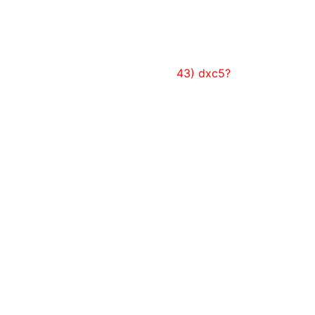
aber die junge Spielerin fehl und spielt 
nach: 
Rh6 39) Be5 c5 40) Re1 Re8 41) f3 
Rb6 42) g4+ Kg6 
43) dxc5?
: